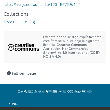
https://ri.unju.edu.ar/handle/123456789/112
Collections
Libros(UE-CISOR)
Excepto donde se diga explícitamente,
este ítem se publica bajo la siguiente
licencia:
Creative Commons
Attribution-NonCommercial-
ShareAlike 4.0 International (CC BY-
NC-SA 4.0)
Full item page
RIUNJu
Universidad Nacional de Jujuy