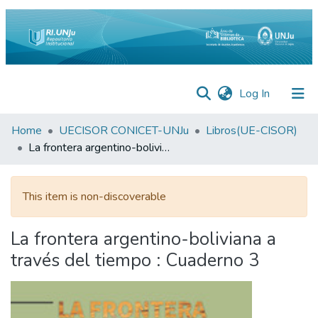
(current)
Log In
Inicio
Home
UECISOR CONICET-UNJu
Libros(UE-CISOR)
La frontera argentino-boliviana a través del tiempo : Cuaderno 3
Institucional
Preguntas
This item is non-discoverable
Frecuentes
Estadísticas
La frontera argentino-boliviana a
través del tiempo : Cuaderno 3
Equipo
Contáctenos