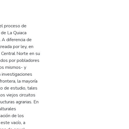
el proceso de
d de La Quiaca
. A diferencia de
creada por ley, en
l Central Norte en su
rados por pobladores
los mismos- y
n investigaciones
rontera, la mayoría
o de estudio, tales
os viejos circuitos
ucturas agrarias. En
lturales
dación de los
 este vacío, a