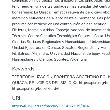
continuación, nos dedicamos a explorar los principales ra
fenómeno en una de las ciudades más alejadas del centro 
bonaerense: La Quiaca. Temática relevante pero cuyo abo
merecido esfuerzos de aliento hasta el momento. Las pág
procuran constituirse en una contribución en ese sentido.
Fil: Jerez, Marcelo Adrian. Consejo Nacional de Investigaci
Técnicas. Centro Científico Tecnológico Conicet - Salta. U
Ciencias Sociales Regionales y Humanidades. Universidad 
Unidad Ejecutora en Ciencias Sociales Regionales y Hum
Fil: Salinas, Alejandro. Universidad Nacional de Jujuy. Facu
Humanidades y Ciencias Sociales; Argentina
Keywords
TERRITORIALIZACIÓN
,
FRONTERA ARGENTINO BOLI
QUIACA
,
PRINCIPIOS DEL SIGLO XX
,
https://purl.org/b
https://purl.org/becyt/ford/6
URI
https://ri.unju.edu.ar/handle/123456789/384