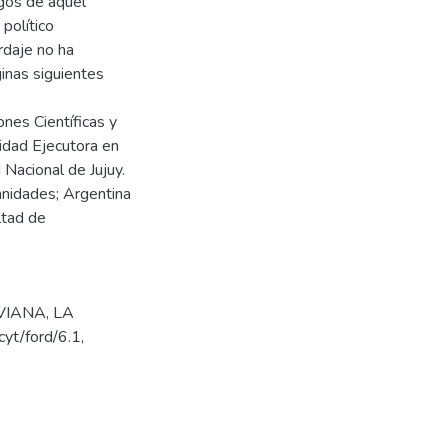
sgos de aquel
político
rdaje no ha
inas siguientes
ones Científicas y
nidad Ejecutora en
Nacional de Jujuy.
anidades; Argentina
ltad de
VIANA
,
LA
ecyt/ford/6.1
,