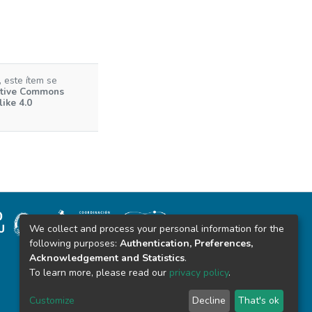
 este ítem se
tive Commons
ike 4.0
We collect and process your personal information for the
following purposes:
Authentication, Preferences,
Acknowledgement and Statistics
.
To learn more, please read our
privacy policy
.
Alvear 843
San Salvador de Jujuy (C.P. 4600)
Customize
Decline
That's ok
sistemasdebibliotecas@unju.edu.ar