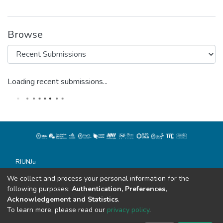
Browse
Loading recent submissions...
RIUNJu
Universidad Nacional de Jujuy
We collect and process your personal information for the
Todos los derechos reservados conforme a la Ley 11.723
following purposes:
Authentication, Preferences,
Soportado por Dspace
Acknowledgement and Statistics
.
Alvear 843
To learn more, please read our
privacy policy
.
San Salvador de Jujuy (C.P. 4600)
sistemasdebibliotecas@unju.edu.ar