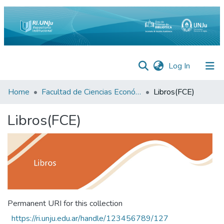
(current)
Log In
Inicio
Home
Facultad de Ciencias Económicas
Libros(FCE)
Institucional
Libros(FCE)
Preguntas
Frecuentes
Estadísticas
Equipo
Contáctenos
Permanent URI for this collection
https://ri.unju.edu.ar/handle/123456789/127