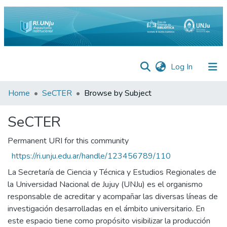
(current)
Log In
Inicio
Home
SeCTER
Browse by Subject
Institucional
SeCTER
Preguntas
Permanent URI for this community
Frecuentes
https://ri.unju.edu.ar/handle/123456789/110
Estadísticas
La Secretaría de Ciencia y Técnica y Estudios Regionales de
la Universidad Nacional de Jujuy (UNJu) es el organismo
Equipo
responsable de acreditar y acompañar las diversas líneas de
Contáctenos
investigación desarrolladas en el ámbito universitario. En
este espacio tiene como propósito visibilizar la producción