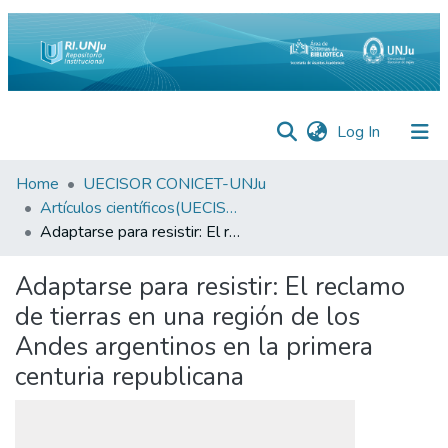
(current)
Log In
Inicio
Home
UECISOR CONICET-UNJu
Artículos científicos(UECISOR)
Institucional
Adaptarse para resistir: El reclamo de tierras en una región de los Andes argentinos en la primera centuria republicana
Preguntas
Adaptarse para resistir: El reclamo
Frecuentes
de tierras en una región de los
Estadísticas
Andes argentinos en la primera
Equipo
centuria republicana
Contáctenos