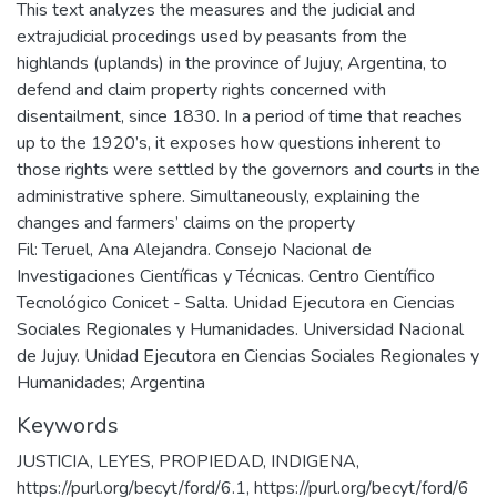
This text analyzes the measures and the judicial and
extrajudicial procedings used by peasants from the
highlands (uplands) in the province of Jujuy, Argentina, to
defend and claim property rights concerned with
disentailment, since 1830. In a period of time that reaches
up to the 1920’s, it exposes how questions inherent to
those rights were settled by the governors and courts in the
administrative sphere. Simultaneously, explaining the
changes and farmers’ claims on the property
Fil: Teruel, Ana Alejandra. Consejo Nacional de
Investigaciones Científicas y Técnicas. Centro Científico
Tecnológico Conicet - Salta. Unidad Ejecutora en Ciencias
Sociales Regionales y Humanidades. Universidad Nacional
de Jujuy. Unidad Ejecutora en Ciencias Sociales Regionales y
Humanidades; Argentina
Keywords
JUSTICIA
,
LEYES
,
PROPIEDAD
,
INDIGENA
,
https://purl.org/becyt/ford/6.1
,
https://purl.org/becyt/ford/6