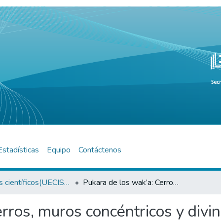
Estadísticas
Equipo
Contáctenos
Artículos científicos(UECISOR)
Pukara de los wak’a: Cerros, muros concéntricos y divinidades tutelares en el altiplano centro-sur andino
rros, muros concéntricos y divin