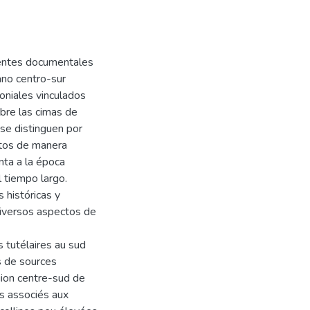
uentes documentales
lano centro-sur
oniales vinculados
obre las cimas de
se distinguen por
stos de manera
nta a la época
l tiempo largo.
 históricas y
diversos aspectos de
s tutélaires au sud
ns de sources
gion centre-sud de
ls associés aux