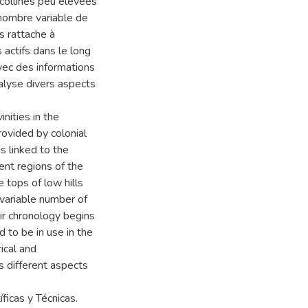
 collines peu élevées
 nombre variable de
s rattache à
 actifs dans le long
vec des informations
nalyse divers aspects
inities in the
rovided by colonial
s linked to the
rent regions of the
 tops of low hills
 variable number of
ir chronology begins
d to be in use in the
ical and
s different aspects
ficas y Técnicas.