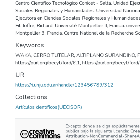
Centro Científico Tecnológico Conicet - Salta. Unidad Ejec
Sociales Regionales y Humanidades. Universidad Nacional
Ejecutora en Ciencias Sociales Regionales y Humanidades
Fil: Joffre, Richard. Université Montpellier II; Francia. univ
Montpellier 3; Francia. Centre National de la Recherche Sci
Keywords
WAKA
,
CERRO TUTELAR
,
ALTIPLANO SURANDINO
,
https://purl.org/becyt/ford/6.1
,
https://purl.org/becyt/ford
URI
https://ri.unju.edu.ar/handle/123456789/312
Collections
Artículos científicos(UECISOR)
Excepto donde se diga explícitamente,
publica bajo la siguiente licencia:
Crea
Attribution-NonCommercial-ShareAl