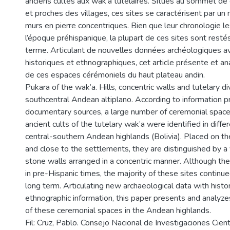
anciens cultes aux wak’a tutélaires. Situés au sommet de
et proches des villages, ces sites se caractérisent par un
murs en pierre concentriques. Bien que leur chronologie le
l’époque préhispanique, la plupart de ces sites sont restés
terme. Articulant de nouvelles données archéologiques a
historiques et ethnographiques, cet article présente et a
de ces espaces cérémoniels du haut plateau andin.
Pukara of the wak’a. Hills, concentric walls and tutelary div
southcentral Andean altiplano. According to information p
documentary sources, a large number of ceremonial space
ancient cults of the tutelary wak’a were identified in diffe
central-southern Andean highlands (Bolivia). Placed on the
and close to the settlements, they are distinguished by a
stone walls arranged in a concentric manner. Although the
in pre-Hispanic times, the majority of these sites continue
long term. Articulating new archaeological data with histor
ethnographic information, this paper presents and analyze
of these ceremonial spaces in the Andean highlands.
Fil: Cruz, Pablo. Consejo Nacional de Investigaciones Cientí