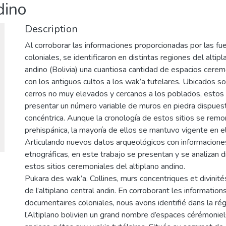
dino
Description
Al corroborar las informaciones proporcionadas por las f
coloniales, se identificaron en distintas regiones del altip
andino (Bolivia) una cuantiosa cantidad de espacios cerem
con los antiguos cultos a los wak’a tutelares. Ubicados s
cerros no muy elevados y cercanos a los poblados, estos 
presentar un número variable de muros en piedra dispue
concéntrica. Aunque la cronología de estos sitios se remo
prehispánica, la mayoría de ellos se mantuvo vigente en e
Articulando nuevos datos arqueológicos con informaciones
etnográficas, en este trabajo se presentan y se analizan 
estos sitios ceremoniales del altiplano andino.
Pukara des wak’a. Collines, murs concentriques et divinité
de l’altiplano central andin. En corroborant les informatio
documentaires coloniales, nous avons identifié dans la ré
l’Altiplano bolivien un grand nombre d’espaces cérémonie