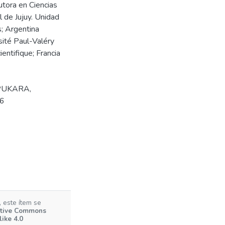
utora en Ciencias
 de Jujuy. Unidad
; Argentina
ersité Paul-Valéry
entifique; Francia
PUKARA
,
/6
 este ítem se
tive Commons
ike 4.0