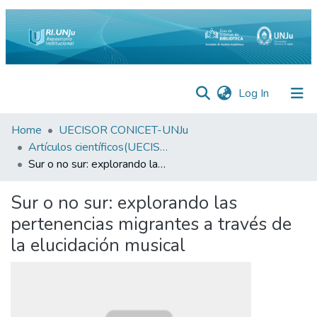
(current)
Log In
Inicio
Home
UECISOR CONICET-UNJu
Artículos científicos(UECISOR)
Institucional
Sur o no sur: explorando las pertenencias migrantes a través de la elucidación musical
Preguntas
Sur o no sur: explorando las
Frecuentes
pertenencias migrantes a través de
Estadísticas
la elucidación musical
Equipo
Contáctenos