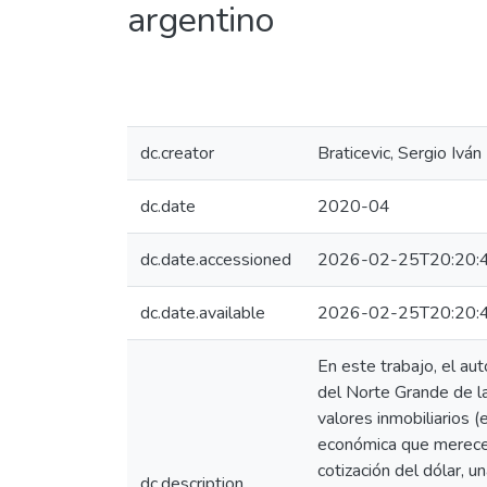
argentino
dc.creator
Braticevic, Sergio Iván
dc.date
2020-04
dc.date.accessioned
2026-02-25T20:20:
dc.date.available
2026-02-25T20:20:
En este trabajo, el aut
del Norte Grande de la
valores inmobiliarios 
económica que merecen
cotización del dólar, 
dc.description