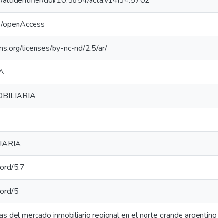
s/altIdentifier/doi/10.5654/acta.v14i34.5702
cs/openAccess
ns.org/licenses/by-nc-nd/2.5/ar/
A
BILIARIA
IARIA
ford/5.7
ford/5
cas del mercado inmobiliario regional en el norte grande argentino