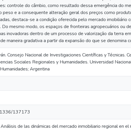
: controle do câmbio, como resultado dessa emergência do mer
o peso e a consequente alteração geral dos preços como produto 
das, destaca-se a condição oferecida pelo mercado imobiliário 
io. Do mesmo modo, os espaços de fronteiras agropecuários ou de
s inovadoras dentro de um processo de valorização da terra em
de maneira gradativa a partir da expansão do que se denomina com
 Iván. Consejo Nacional de Investigaciones Científicas y Técnicas. C
encias Sociales Regionales y Humanidades. Universidad Nacional 
 Humanidades; Argentina
t/11336/137173
; Análisis de las dinámicas del mercado inmobiliario regional en e