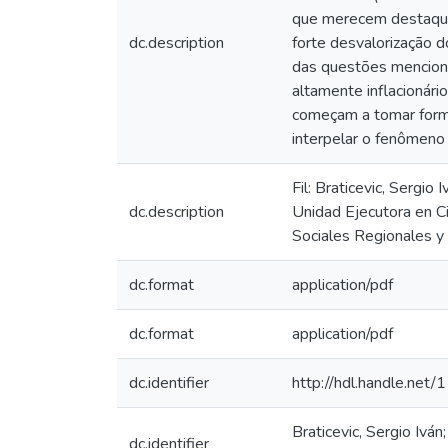
que merecem destaques
dc.description
forte desvalorização d
das questões menciona
altamente inflacionár
começam a tomar forma
interpelar o fenômeno 
Fil: Braticevic, Sergio
dc.description
Unidad Ejecutora en Ci
Sociales Regionales y
dc.format
application/pdf
dc.format
application/pdf
dc.identifier
http://hdl.handle.ne
Braticevic, Sergio Iván
dc.identifier