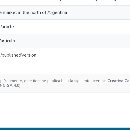
e market in the north of Argentina
/article
artículo
s/publishedVersion
ícitamente, este ítem se publica bajo la siguiente licencia:
Creative C
-NC-SA 4.0)