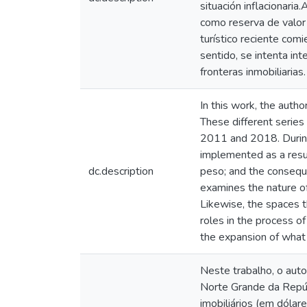
situación inflacionari
como reserva de valor 
turístico reciente com
sentido, se intenta in
fronteras inmobiliarias.
In this work, the autho
These different series
2011 and 2018. During 
implemented as a resul
dc.description
peso; and the conseque
examines the nature of 
Likewise, the spaces t
roles in the process o
the expansion of what 
Neste trabalho, o auto
Norte Grande da Repúb
imobiliários (em dóla