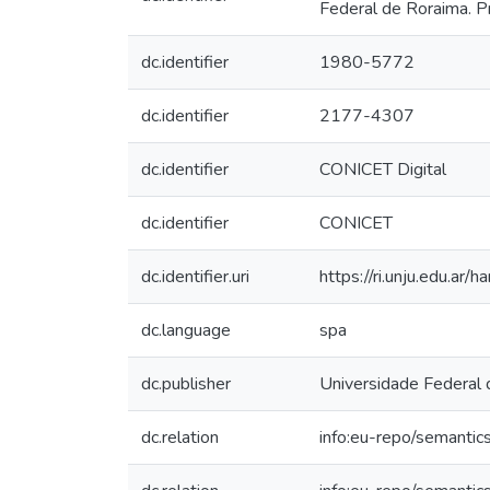
Federal de Roraima. 
dc.identifier
1980-5772
dc.identifier
2177-4307
dc.identifier
CONICET Digital
dc.identifier
CONICET
dc.identifier.uri
https://ri.unju.edu.a
dc.language
spa
dc.publisher
Universidade Federal
dc.relation
info:eu-repo/semantics/