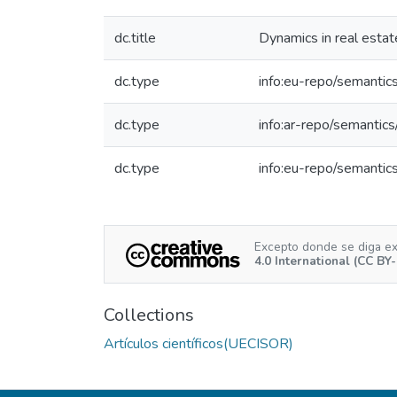
dc.title
Dynamics in real estat
dc.type
info:eu-repo/semantics
dc.type
info:ar-repo/semantics/
dc.type
info:eu-repo/semantic
Excepto donde se diga expl
4.0 International (CC BY
Collections
Artículos científicos(UECISOR)