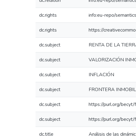
dc.relation
info:eu-repo/semantic
dc.rights
info:eu-repo/semanti
dc.rights
https://creativecommo
dc.subject
RENTA DE LA TIERR
dc.subject
VALORIZACIÓN INMO
dc.subject
INFLACIÓN
dc.subject
FRONTERA INMOBIL
dc.subject
https://purl.org/becyt/
dc.subject
https://purl.org/becyt/
dc.title
Análisis de las dinámi