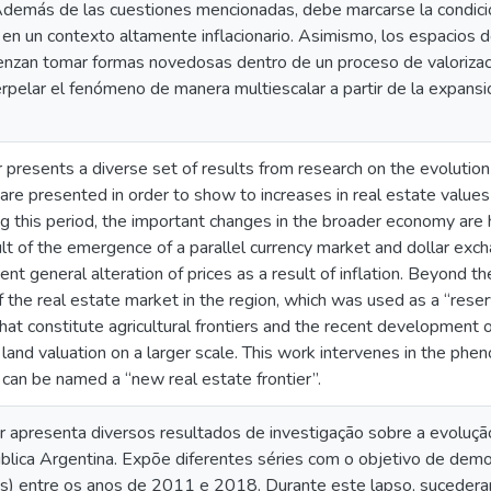
a.Además de las cuestiones mencionadas, debe marcarse la condici
en un contexto altamente inflacionario. Asimismo, los espacios d
ienzan tomar formas novedosas dentro de un proceso de valorizaci
terpelar el fenómeno de manera multiescalar a partir de la expa
r presents a diverse set of results from research on the evolution 
 are presented in order to show to increases in real estate values
this period, the important changes in the broader economy are h
t of the emergence of a parallel currency market and dollar exch
nt general alteration of prices as a result of inflation. Beyond t
the real estate market in the region, which was used as a “reserve
hat constitute agricultural frontiers and the recent development o
f land valuation on a larger scale. This work intervenes in the ph
can be named a “new real estate frontier”.
r apresenta diversos resultados de investigação sobre a evoluçã
lica Argentina. Expõe diferentes séries com o objetivo de demo
res) entre os anos de 2011 e 2018. Durante este lapso, sucedera