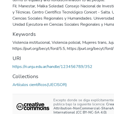
Fil: Manestar, Malka Soledad. Consejo Nacional de Investi
y Técnicas. Centro Científico Tecnológico Conicet - Salta.
Ciencias Sociales Regionales y Humanidades. Universidad 
Unidad Ejecutora en Ciencias Sociales Regionales y Hum
Keywords
Violencia institucional
,
Violencia policial
,
Mujeres trans
,
Juj
https://purl.org/becyt/ford/5.5
,
https://purl.org/becyt/ford
URI
https://ri.unju.edu.ar/handle/123456789/352
Collections
Artículos científicos(UECISOR)
Excepto donde se diga explícitamente,
publica bajo la siguiente licencia:
Crea
Attribution-NonCommercial-ShareAl
International (CC BY-NC-SA 4.0)