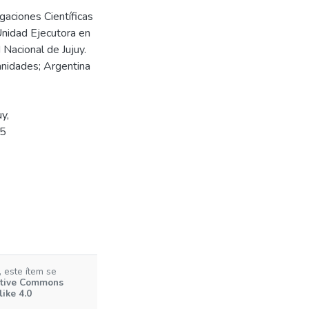
gaciones Científicas
 Unidad Ejecutora en
Nacional de Jujuy.
anidades; Argentina
uy
,
/5
 este ítem se
tive Commons
ike 4.0