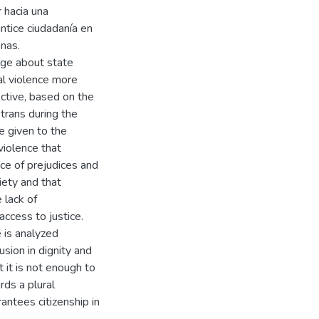
r hacia una
antice ciudadanía en
onas.
dge about state
al violence more
ctive, based on the
trans during the
e given to the
violence that
ce of prejudices and
iety and that
 lack of
access to justice.
e is analyzed
sion in dignity and
 it is not enough to
rds a plural
antees citizenship in