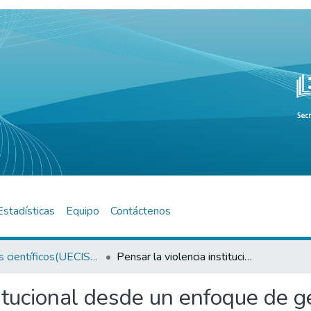
Estadísticas
Equipo
Contáctenos
Artículos científicos(UECISOR)
Pensar la violencia institucional desde un enfoque de género, diversidad y derechos humanos: Un análisis en tiempos pandémicos desde la provincia de Jujuy
titucional desde un enfoque de g