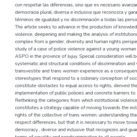
con respetar las diferencias, sino que es necesario avanza
democracia plural, diversa e inclusiva que reconozca y gar
términos de igualdad y no discriminación a todas las pers
The article seeks to advance in the production of knowle
violence, deepening and making the analysis of institution
complex from a gender, diversity and human rights perspe
study of a case of police violence against a young woman 
ASPO in the province of Jujuy. Special consideration will b
systematic and structural conditions of discrimination and 
transvestite and trans women experience as a consequen
stereotypes that respond to a cisbinary conception of soc
constitute obstacles to equal access to rights, derived the
implementation of public policies and concrete barriers to 
Rethinking the categories from which institutional violenc
constitutes a strategy capable of moving towards the inclu
rights of the collective of trans women, understanding that
respect differences, but that it is necessary to move towa
democracy , diverse and inclusive that recognizes and guar
terms of equality and nondiscrimination to all people.