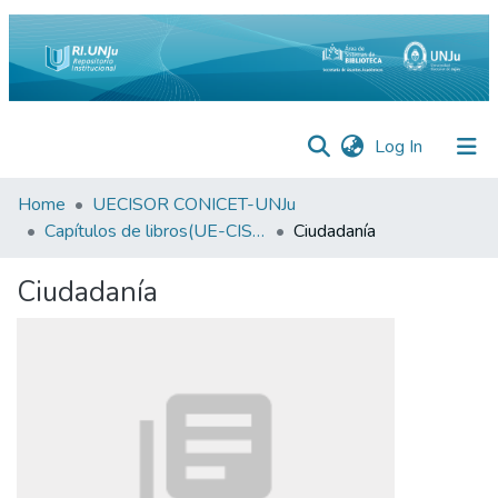
(current)
Log In
Inicio
Home
UECISOR CONICET-UNJu
Capítulos de libros(UE-CISOR)
Ciudadanía
Institucional
Ciudadanía
Preguntas
Frecuentes
Estadísticas
Equipo
Contáctenos