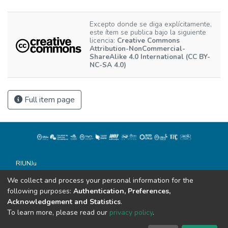
Excepto donde se diga explícitamente,
este ítem se publica bajo la siguiente
licencia:
Creative Commons
Attribution-NonCommercial-
ShareAlike 4.0 International (CC BY-
NC-SA 4.0)
Full item page
RIUNJu
Universidad Nacional de Jujuy
We collect and process your personal information for the
Todos los derechos reservados conforme a la Ley 11.723
following purposes:
Authentication, Preferences,
Soportado por Dspace
Acknowledgement and Statistics
.
Alvear 843
To learn more, please read our
privacy policy
.
San Salvador de Jujuy (C.P. 4600)
sistemasdebibliotecas@unju.edu.ar