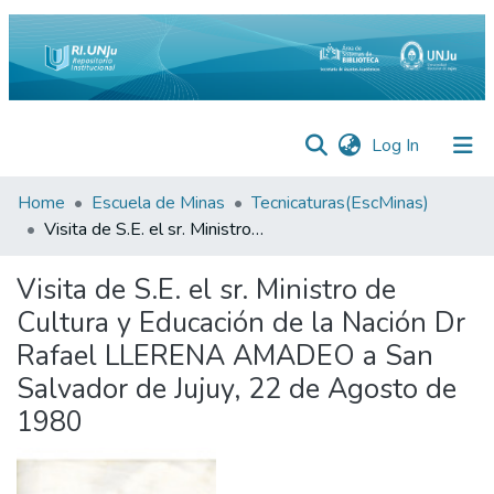
(current)
Log In
Inicio
Home
Escuela de Minas
Tecnicaturas(EscMinas)
Visita de S.E. el sr. Ministro de Cultura y Educación de la Nación Dr Rafael LLERENA AMADEO a San Salvador de Jujuy, 22 de Agosto de 1980
Institucional
Visita de S.E. el sr. Ministro de
Preguntas
Frecuentes
Cultura y Educación de la Nación Dr
Rafael LLERENA AMADEO a San
Estadísticas
Salvador de Jujuy, 22 de Agosto de
Equipo
1980
Contáctenos