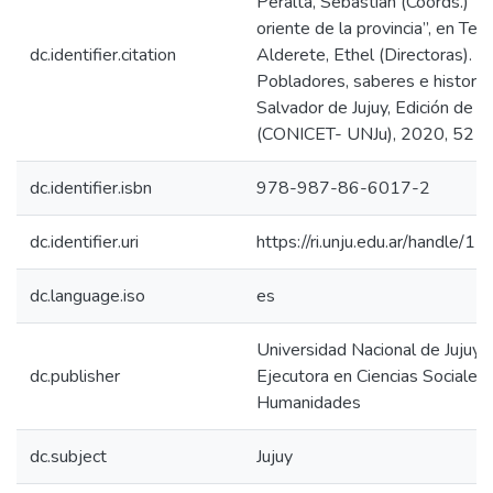
Peralta, Sebastián (Coords.) “C
oriente de la provincia”, en Teru
dc.identifier.citation
Alderete, Ethel (Directoras). Ju
Pobladores, saberes e historia
Salvador de Jujuy, Edición de 
(CONICET- UNJu), 2020, 52 pá
dc.identifier.isbn
978-987-86-6017-2
dc.identifier.uri
https://ri.unju.edu.ar/handle
dc.language.iso
es
Universidad Nacional de Jujuy.
dc.publisher
Ejecutora en Ciencias Sociales
Humanidades
dc.subject
Jujuy