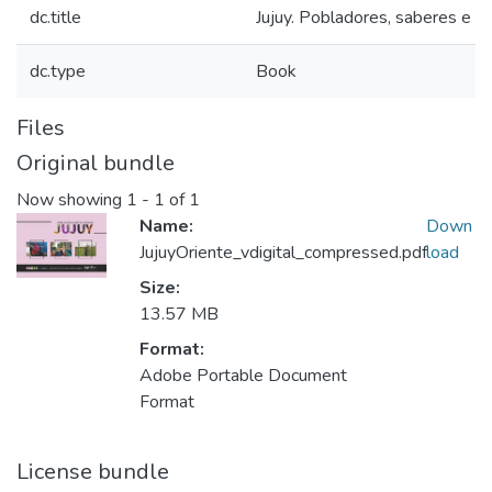
dc.title
Jujuy. Pobladores, saberes e hi
dc.type
Book
Files
Original bundle
Now showing
1 - 1 of 1
Name:
Down
JujuyOriente_vdigital_compressed.pdf
load
Size:
13.57 MB
Format:
Adobe Portable Document
Format
License bundle