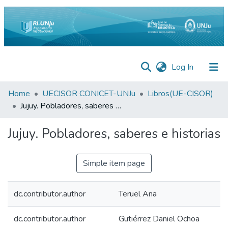
(current)
Log In
Inicio
Home
UECISOR CONICET-UNJu
Libros(UE-CISOR)
Jujuy. Pobladores, saberes e historias
Institucional
Jujuy. Pobladores, saberes e historias
Preguntas
Frecuentes
Simple item page
Estadísticas
Equipo
dc.contributor.author
Teruel Ana
Contáctenos
dc.contributor.author
Gutiérrez Daniel Ochoa