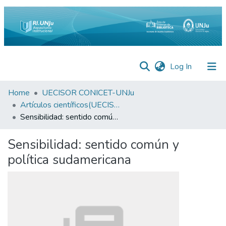
(current)
Log In
Inicio
Home
UECISOR CONICET-UNJu
Artículos científicos(UECISOR)
Institucional
Sensibilidad: sentido común y política sudamericana
Preguntas
Sensibilidad: sentido común y
Frecuentes
política sudamericana
Estadísticas
Equipo
Contáctenos