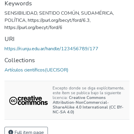
Keywords
SENSIBILIDAD
,
SENTIDO COMÚN
,
SUDAMÉRICA
,
POLÍTICA
,
https://purl.org/becyt/ford/6.3
,
https://purl.org/becyt/ford/6
URI
https://ri.unju.edu.ar/handle/123456789/177
Collections
Artículos científicos(UECISOR)
Excepto donde se diga explícitamente,
este ítem se publica bajo la siguiente
licencia:
Creative Commons
Attribution-NonCommercial-
ShareAlike 4.0 International (CC BY-
NC-SA 4.0)
Full item page