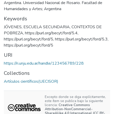
Argentina. Universidad Nacional de Rosario. Facultad de
Humanidades y Artes; Argentina
Keywords
JÓVENES
,
ESCUELA SECUNDARIA
,
CONTEXTOS DE
POBREZA
,
https://purl.org/becyt/ford/5.4
,
https://purl.org/becyt/ford/5
,
https://purl.org/becyt/ford/5.3
,
https://purl.org/becyt/ford/5
URI
https://ri.unju.edu.ar/handle/123456789/228
Collections
Artículos científicos(UECISOR)
Excepto donde se diga explícitamente,
este ítem se publica bajo la siguiente
licencia:
Creative Commons
Attribution-NonCommercial-
ShareAlike 4.0 International (CC BY-