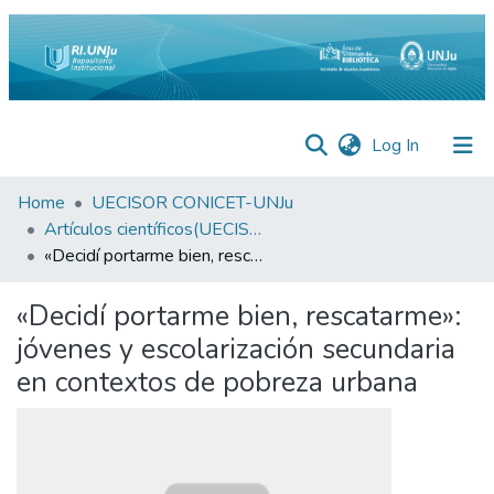
(current)
Log In
Inicio
Home
UECISOR CONICET-UNJu
Artículos científicos(UECISOR)
Institucional
«Decidí portarme bien, rescatarme»: jóvenes y escolarización secundaria en contextos de pobreza urbana
Preguntas
«Decidí portarme bien, rescatarme»:
Frecuentes
jóvenes y escolarización secundaria
Estadísticas
en contextos de pobreza urbana
Equipo
Contáctenos