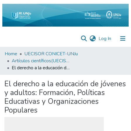
(current)
Log In
Inicio
Home
UECISOR CONICET-UNJu
Artículos científicos(UECISOR)
Institucional
El derecho a la educación de jóvenes y adultos: Formación, Políticas Educativas y Organizaciones Populares
Preguntas
El derecho a la educación de jóvenes
Frecuentes
y adultos: Formación, Políticas
Estadísticas
Educativas y Organizaciones
Equipo
Populares
Contáctenos