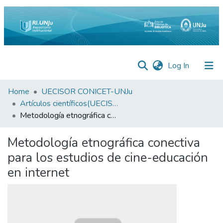
(current)
Log In
Inicio
Home
UECISOR CONICET-UNJu
Artículos científicos(UECISOR)
Institucional
Metodología etnográfica conectiva para los estudios de cine-educación en internet
Preguntas
Metodología etnográfica conectiva
Frecuentes
para los estudios de cine-educación
Estadísticas
en internet
Equipo
Contáctenos