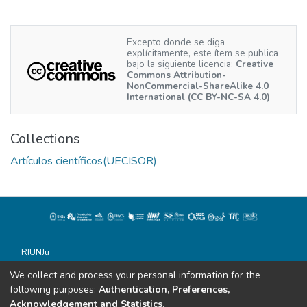
Excepto donde se diga
explícitamente, este ítem se publica
bajo la siguiente licencia:
Creative
Commons Attribution-
NonCommercial-ShareAlike 4.0
International (CC BY-NC-SA 4.0)
Collections
Artículos científicos(UECISOR)
RIUNJu
Universidad Nacional de Jujuy
We collect and process your personal information for the
Todos los derechos reservados conforme a la Ley 11.723
following purposes:
Authentication, Preferences,
Soportado por Dspace
Acknowledgement and Statistics
.