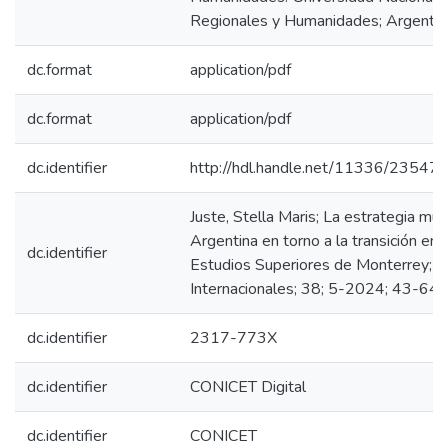
Regionales y Humanidades; Argentin
dc.format
application/pdf
dc.format
application/pdf
dc.identifier
http://hdl.handle.net/11336/23547
Juste, Stella Maris; La estrategia mu
Argentina en torno a la transición en
dc.identifier
Estudios Superiores de Monterrey; CO
Internacionales; 38; 5-2024; 43-64
dc.identifier
2317-773X
dc.identifier
CONICET Digital
dc.identifier
CONICET