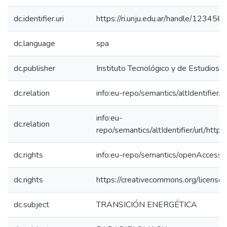
dc.identifier.uri
https://ri.unju.edu.ar/handle/12345
dc.language
spa
dc.publisher
Instituto Tecnológico y de Estudios 
dc.relation
info:eu-repo/semantics/altIdentifier/
info:eu-
dc.relation
repo/semantics/altIdentifier/url/http
dc.rights
info:eu-repo/semantics/openAccess
dc.rights
https://creativecommons.org/licenses
dc.subject
TRANSICIÓN ENERGÉTICA