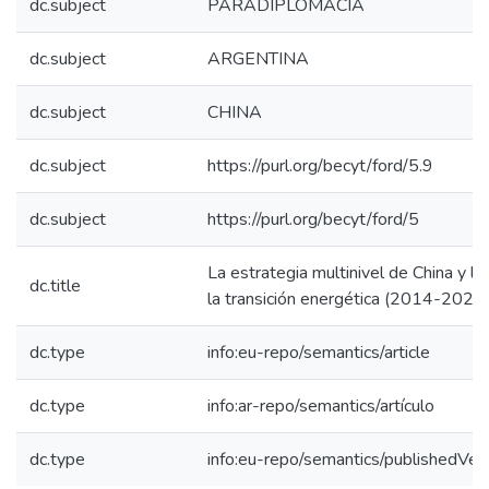
dc.subject
PARADIPLOMACIA
dc.subject
ARGENTINA
dc.subject
CHINA
dc.subject
https://purl.org/becyt/ford/5.9
dc.subject
https://purl.org/becyt/ford/5
La estrategia multinivel de China y l
dc.title
la transición energética (2014-2023
dc.type
info:eu-repo/semantics/article
dc.type
info:ar-repo/semantics/artículo
dc.type
info:eu-repo/semantics/publishedVer