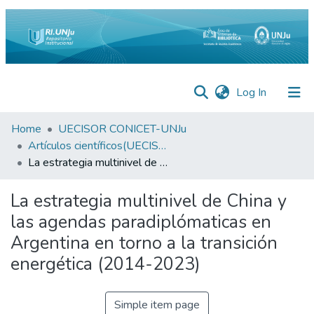
(current)
Log In
Inicio
Home
UECISOR CONICET-UNJu
Artículos científicos(UECISOR)
Institucional
La estrategia multinivel de China y las agendas paradiplómaticas en Argentina en torno a la transición energética (2014-2023)
Preguntas
La estrategia multinivel de China y
Frecuentes
las agendas paradiplómaticas en
Estadísticas
Argentina en torno a la transición
Equipo
energética (2014-2023)
Contáctenos
Simple item page