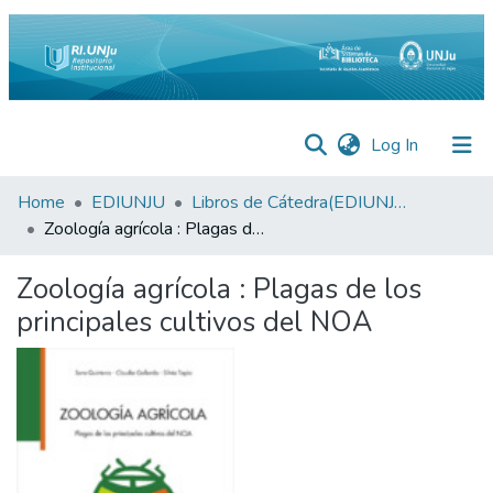
(current)
Log In
Inicio
Home
EDIUNJU
Libros de Cátedra(EDIUNJU)
Zoología agrícola : Plagas de los principales cultivos del NOA
Institucional
Zoología agrícola : Plagas de los
Preguntas
Frecuentes
principales cultivos del NOA
Estadísticas
Equipo
Contáctenos