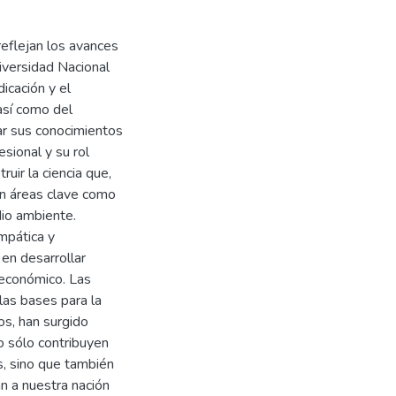
reflejan los avances
iversidad Nacional
icación y el
así como del
ar sus conocimientos
sional y su rol
uir la ciencia que,
 en áreas clave como
dio ambiente.
empática y
 en desarrollar
 económico. Las
 las bases para la
os, han surgido
no sólo contribuyen
s, sino que también
n a nuestra nación