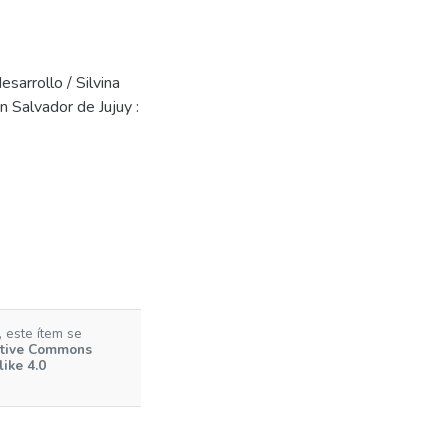
esarrollo / Silvina
n Salvador de Jujuy :
 este ítem se
tive Commons
ike 4.0